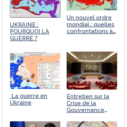
o
r
n
r
o
Un nouvel ordre
k
mondial : quelles
UKRAINE :
confrontations à…
POURQUOI LA
GUERRE ?
La guerre en
Entretien sur la
Ukraine
Crise de la
Gouvernance
mondiale - Iran