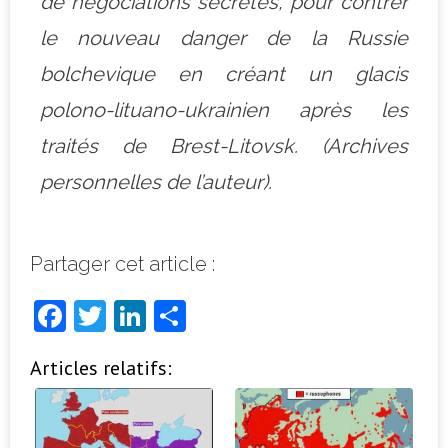
de négociations secrètes, pour contrer
le nouveau danger de la Russie
bolchevique en créant un glacis
polono-lituano-ukrainien après les
traités de Brest-Litovsk. (Archives
personnelles de l’auteur).
Partager cet article :
F
T
Li
P
a
w
n
ar
Articles relatifs:
c
it
k
ta
e
t
e
g
b
e
dI
e