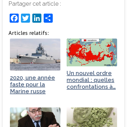
Partager cet article :
F
T
Li
P
a
w
n
ar
Articles relatifs:
c
it
k
ta
e
t
e
g
b
e
dI
e
o
r
n
r
o
Un nouvel ordre
2020, une année
k
mondial : quelles
faste pour la
confrontations à…
Marine russe