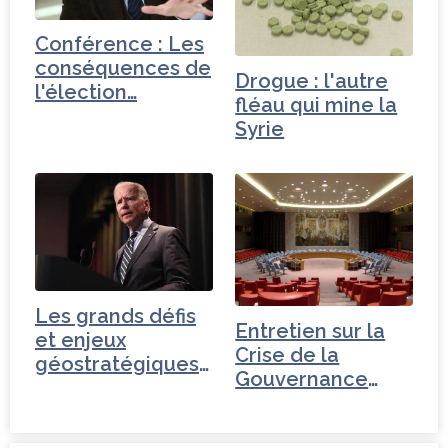
Conférence : Les
conséquences de
Drogue : l'autre
l'élection…
fléau qui mine la
Syrie
Les grands défis
Entretien sur la
et enjeux
Crise de la
géostratégiques
Gouvernance
de…
mondiale - Russie