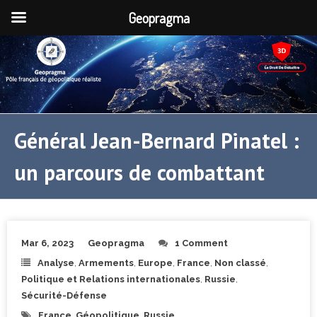
Geopragma
Général Jean-Bernard Pinatel :
un parcours de combattant
Mar 6, 2023
Geopragma
1 Comment
Analyse
,
Armements
,
Europe
,
France
,
Non classé
,
Politique et Relations internationales
,
Russie
,
Sécurité-Défense
France
,
Géopolitique
,
Russie