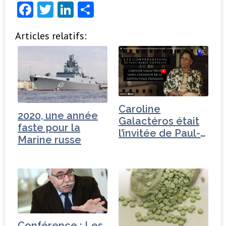
F
T
Li
P
a
w
n
ar
Articles relatifs:
c
it
k
ta
e
t
e
g
b
e
dI
e
o
r
n
r
o
Caroline
2020, une année
k
Galactéros était
faste pour la
l’invitée de Paul-
Marine russe
Marie…
Conférence : Les