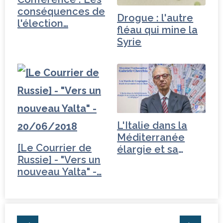
conséquences de
Drogue : l'autre
l'élection…
fléau qui mine la
Syrie
L'Italie dans la
Méditerranée
[Le Courrier de
élargie et sa
Russie] - "Vers un
vision…
nouveau Yalta" -…