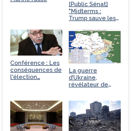
[Public Sénat]
"Midterms :
Trump sauve les
meubles"…
Conférence : Les
conséquences de
La guerre
l'élection…
d’Ukraine,
révélateur de
l’incompétence…