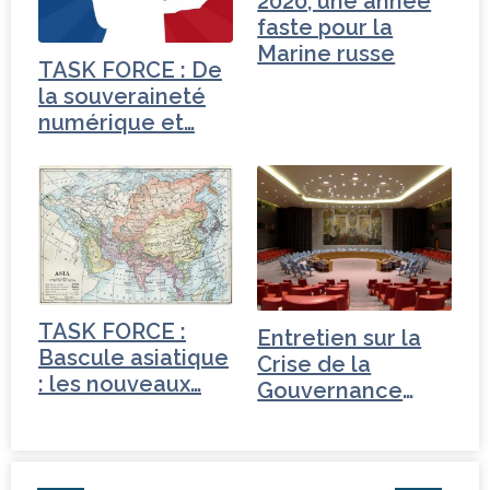
2020, une année
faste pour la
Marine russe
TASK FORCE : De
la souveraineté
numérique et…
TASK FORCE :
Entretien sur la
Bascule asiatique
Crise de la
: les nouveaux…
Gouvernance
mondiale -
Tchéquie