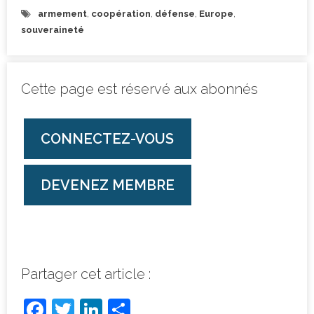
armement
,
coopération
,
défense
,
Europe
,
souveraineté
Cette page est réservé aux abonnés
CONNECTEZ-VOUS
DEVENEZ MEMBRE
Partager cet article :
F
T
Li
P