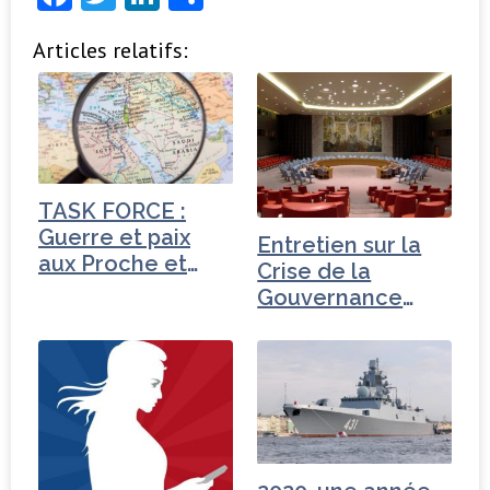
a
w
n
ar
Articles relatifs:
c
it
k
ta
e
t
e
g
b
e
dI
e
o
r
n
r
o
TASK FORCE :
k
Guerre et paix
Entretien sur la
aux Proche et
Crise de la
Moyen-Orient
Gouvernance
mondiale -
Turquie