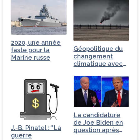
2020, une année
Géopolitique du
faste pour la
changement
Marine russe
climatique avec
Brice Lalonde
La candidature
de Joe Biden en
J.-B. Pinatel : "La
question après
guerre
son…