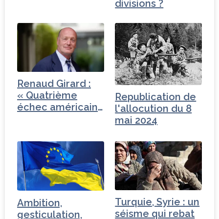
divisions ?
Renaud Girard :
« Quatrième
Republication de
échec américain
l'allocution du 8
dans les…
mai 2024
Turquie, Syrie : un
Ambition,
séisme qui rebat
gesticulation,