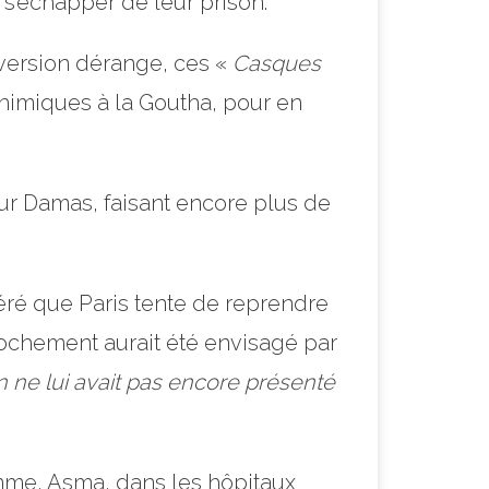
 s’échapper de leur prison.
 version dérange, ces «
Casques
chimiques à la Goutha, pour en
sur Damas, faisant encore plus de
éré que Paris tente de reprendre
ochement aurait été envisagé par
n ne lui avait pas encore présenté
emme, Asma, dans les hôpitaux