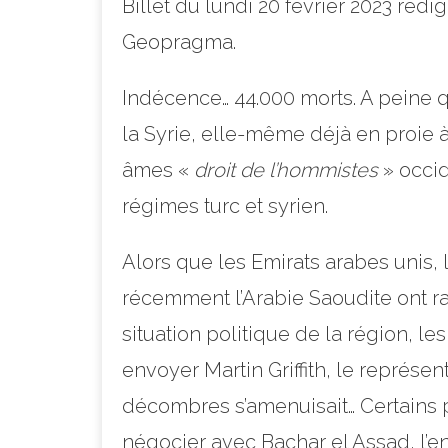
Billet du lundi 20 février 2023 réd
Geopragma.
Indécence… 44.000 morts. A peine q
la Syrie, elle-même déjà en proie 
âmes «
droit de l’hommistes
» occid
régimes turc et syrien.
Alors que les Emirats arabes unis, l’
récemment l’Arabie Saoudite ont r
situation politique de la région, l
envoyer Martin Griffith, le représen
décombres s’amenuisait… Certains p
négocier avec Bachar el Assad, l’en