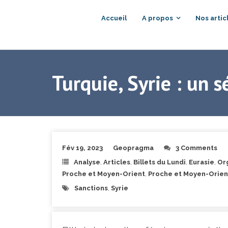
Accueil
A propos
Nos artic
Turquie, Syrie : un 
Fév 19, 2023
Geopragma
3 Comments
Analyse
,
Articles
,
Billets du Lundi
,
Eurasie
,
Org
Proche et Moyen-Orient
,
Proche et Moyen-Orien
Sanctions
,
Syrie