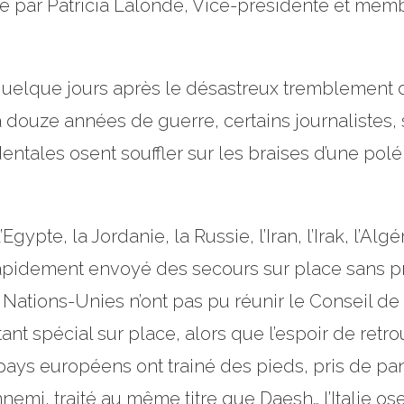
igé par Patricia Lalonde, Vice-présidente et mem
uelque jours après le désastreux tremblement de
à douze années de guerre, certains journalistes,
entales osent souffler sur les braises d’une po
Egypte, la Jordanie, la Russie, l’Iran, l’Irak, l’Al
apidement envoyé des secours sur place sans pr
es Nations-Unies n’ont pas pu réunir le Conseil d
tant spécial sur place, alors que l’espoir de retr
ays européens ont trainé des pieds, pris de pani
nemi, traité au même titre que Daesh… l’Italie os