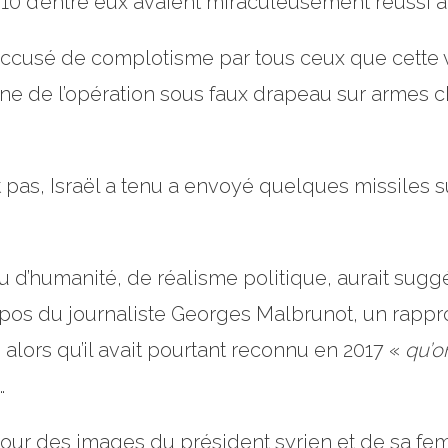
 10 d’entre eux avaient miraculeusement réussi à
 accusé de complotisme par tous ceux que cette
gine de l’opération sous faux drapeau sur armes 
t pas, Israël a tenu a envoyé quelques missiles 
u d’humanité, de réalisme politique, aurait sugg
opos du journaliste Georges Malbrunot, un rappr
alors qu’il avait pourtant reconnu en 2017 «
qu’o
…
tour des images du président syrien et de sa f