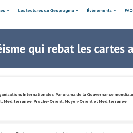
les
Les lectures de Geopragma
Événements
FAQ
séisme qui rebat les cartes
anisations Internationales
,
Panorama de la Gouvernance mondial
t, Méditerranée
,
Proche-Orient, Moyen-Orient et Méditerranée