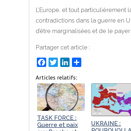
L’Europe, et tout particulièrement 
contradictions dans la guerre en U
d’être marginalisées et de le payer 
Partager cet article :
F
T
Li
P
a
w
n
ar
Articles relatifs:
c
it
k
ta
e
t
e
g
b
e
dI
e
o
r
n
r
o
TASK FORCE :
UKRAINE :
Guerre et paix
k
POURQUOI L