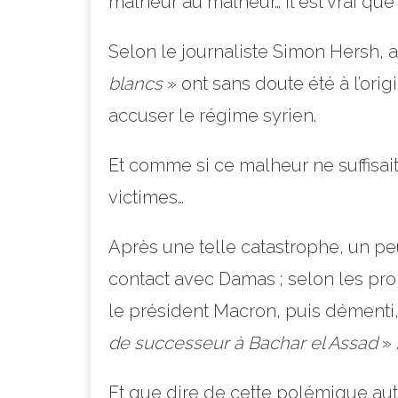
malheur au malheur… Il est vrai que
Selon le journaliste Simon Hersh,
blancs
» ont sans doute été à l’ori
accuser le régime syrien.
Et comme si ce malheur ne suffisai
victimes…
Après une telle catastrophe, un pe
contact avec Damas ; selon les pr
le président Macron, puis démenti, 
de successeur à Bachar el Assad
» 
Et que dire de cette polémique au