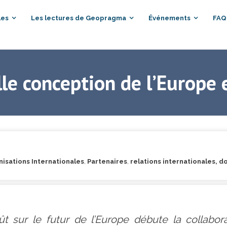
les
Les lectures de Geopragma
Événements
FAQ
e conception de l’Europe e
isations Internationales
,
Partenaires
,
relations internationales, d
 sur le futur de l’Europe débute la collabora