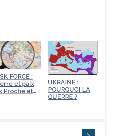
SK FORCE :
UKRAINE :
erre et paix
POURQUOI LA
x Proche et
GUERRE ?
yen-Orient