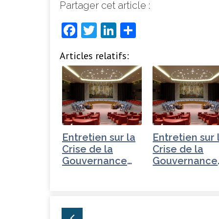
Partager cet article :
F
T
Li
P
a
w
n
ar
Articles relatifs:
c
it
k
ta
e
t
e
g
b
e
dI
e
o
r
n
r
o
k
Entretien sur la
Entretien sur 
Crise de la
Crise de la
Gouvernance
Gouvernance
mondiale -
mondiale -
Turquie
Tchéquie