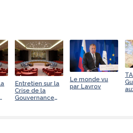
TA
Le monde vu
Gu
la
Entretien sur la
par Lavrov
au
Crise de la
Mo
Gouvernance
mondiale -
Russie