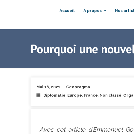
Accueil
A propos
Nos artic
Pourquoi une nouvell
Mai 18, 2021
Geopragma
Diplomatie
,
Europe
,
France
,
Non classé
,
Organ
Avec cet article d’Emmanuel Goût