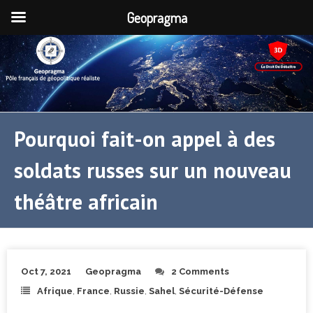
Geopragma
Pourquoi fait-on appel à des
soldats russes sur un nouveau
théâtre africain
Oct 7, 2021
Geopragma
2 Comments
Afrique
,
France
,
Russie
,
Sahel
,
Sécurité-Défense