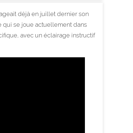
geait déjà en juillet dernier son
se qui se joue actuellement dans
fique, avec un éclairage instructif