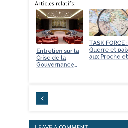
Articles relatifs:
c
it
k
ta
e
t
e
g
b
e
dI
e
o
r
n
r
o
TASK FORCE :
Guerre et pai
k
Entretien sur la
aux Proche e
Crise de la
Moyen-Orien
Gouvernance
mondiale -
Turquie
LEAVE A COMMENT