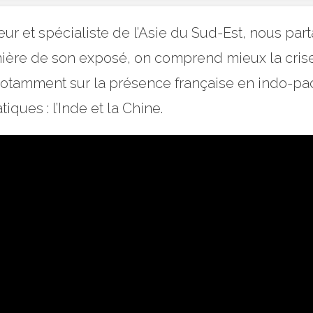
 et spécialiste de l’Asie du Sud-Est, nous parta
lumière de son exposé, on comprend mieux la cri
 notamment sur la présence française en indo-paci
iques : l’Inde et la Chine.