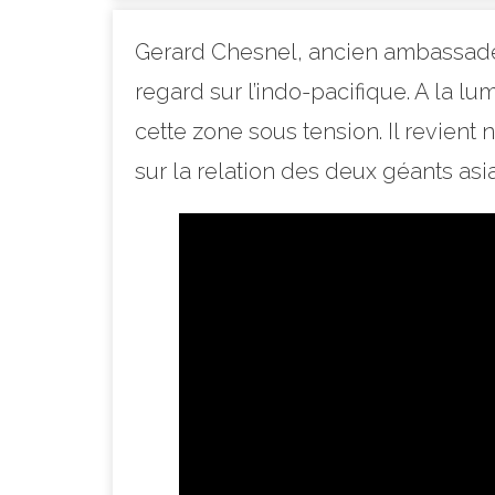
Gerard Chesnel, ancien ambassadeur
regard sur l’indo-pacifique. A la 
cette zone sous tension. Il revient
sur la relation des deux géants asiat