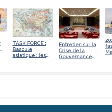
20
TASK FORCE :
x
Entretien sur la
fa
Bascule
t
Crise de la
Ma
asiatique : les
t
Gouvernance
nouveaux…
mondiale - Iran