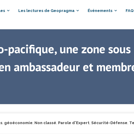
les
Les lectures de Geopragma
Événements
FAQ
do-pacifique, une zone sous
ien ambassadeur et membr
s
,
géoéconomie
,
Non classé
,
Parole d'Expert
,
Sécurité-Défense
,
Te