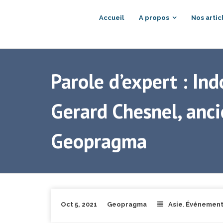
Accueil
A propos
Nos artic
Parole d’expert : In
Gerard Chesnel, anc
Geopragma
Oct 5, 2021
Geopragma
Asie
,
Événement