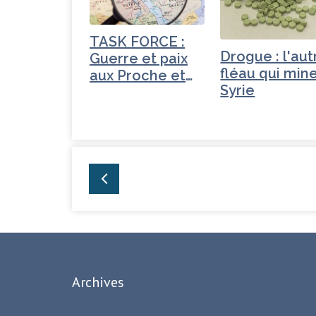
o
r
n
r
o
TASK FORCE :
Drogue : l'aut
Guerre et paix
k
fléau qui mine
aux Proche et
Syrie
Moyen-Orient
Archives