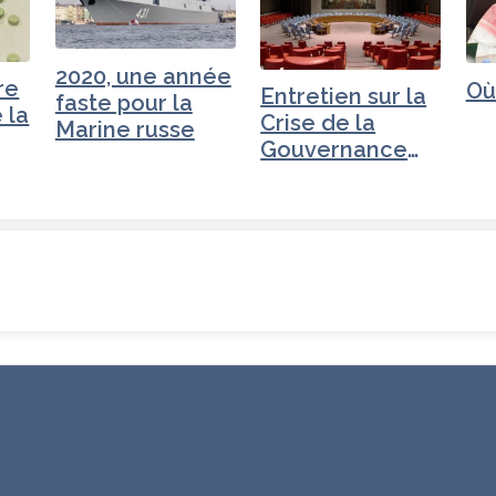
2020, une année
re
Où
Entretien sur la
faste pour la
 la
Crise de la
Marine russe
Gouvernance
mondiale -
Russie