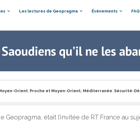
les
Les lectures de Geopragma
Événements
FAQ
Saoudiens qu’il ne les ab
 Moyen-Orient
,
Proche et Moyen-Orient, Méditerranée
,
Sécurité-D
e Geopragma, était l’invitée de RT France au suj