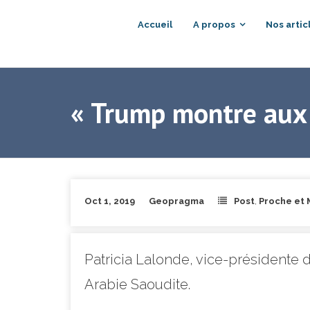
Accueil
A propos
Nos artic
« Trump montre aux 
Oct 1, 2019
Geopragma
Post
,
Proche et
Patricia Lalonde, vice-présidente d
Arabie Saoudite.