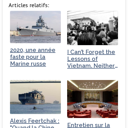
Articles relatifs:
2020, une année
I Can’t Forget the
faste pour la
Lessons of
Marine russe
Vietnam. Neither
Should You.
Alexis Feertchak :
Entretien sur la
"Quand la Chine