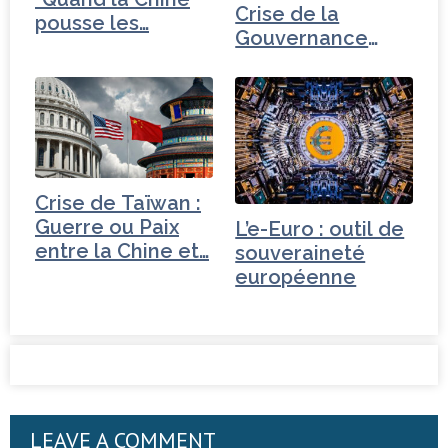
Crise de la
pousse les…
Gouvernance
mondiale -
Pakistan
Crise de Taïwan :
Guerre ou Paix
L’e-Euro : outil de
entre la Chine et…
souveraineté
européenne
LEAVE A COMMENT