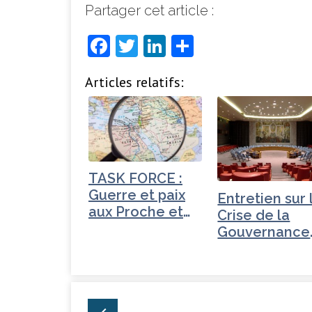
Partager cet article :
F
T
Li
P
a
w
n
ar
Articles relatifs:
c
it
k
ta
e
t
e
g
b
e
dI
e
o
r
n
r
o
TASK FORCE :
Guerre et paix
k
Entretien sur 
aux Proche et
Crise de la
Moyen-Orient
Gouvernance
mondiale -
Turquie