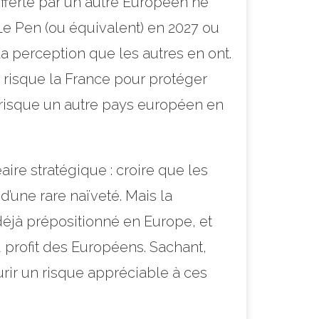
fferte par un autre Européen ne
 Le Pen (ou équivalent) en 2027 ou
la perception que les autres en ont.
n risque la France pour protéger
n risque un autre pays européen en
ire stratégique : croire que les
d’une rare naïveté. Mais la
 déjà prépositionné en Europe, et
 profit des Européens. Sachant,
urir un risque appréciable à ces