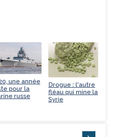
20, une année
Drogue : l'autre
ste pour la
fléau qui mine la
rine russe
Syrie