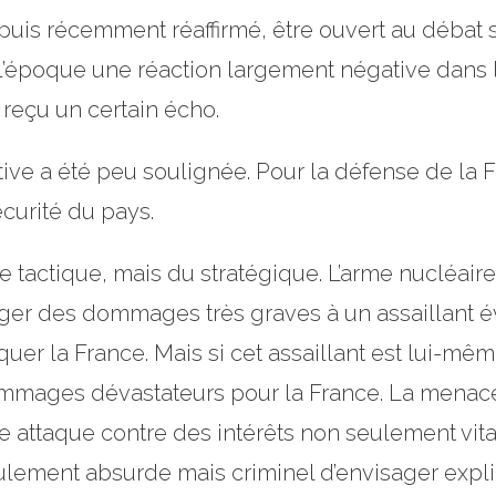
puis récemment réaffirmé, être ouvert au débat
l’époque une réaction largement négative dans la 
 reçu un certain écho.
ive a été peu soulignée. Pour la défense de la F
curité du pays.
aire tactique, mais du stratégique. L’arme nucléai
liger des dommages très graves à un assaillant év
uer la France. Mais si cet assaillant est lui-mê
mmages dévastateurs pour la France. La menace d
 attaque contre des intérêts non seulement vita
ulement absurde mais criminel d’envisager explic