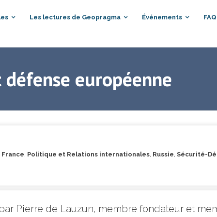
les
Les lectures de Geopragma
Événements
FAQ
et défense européenne
,
France
,
Politique et Relations internationales
,
Russie
,
Sécurité-D
gé par Pierre de Lauzun, membre fondateur et me