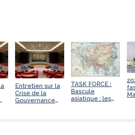
20
TASK FORCE :
la
Entretien sur la
fa
Bascule
Crise de la
Ma
asiatique : les
Gouvernance
nouveaux…
mondiale - Iran