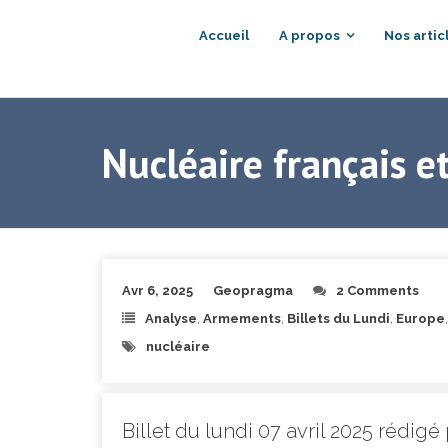
Accueil
A propos
Nos artic
Nucléaire français 
Avr 6, 2025
Geopragma
2 Comments
Analyse
,
Armements
,
Billets du Lundi
,
Europe
nucléaire
Billet du lundi 07 avril 2025 rédi