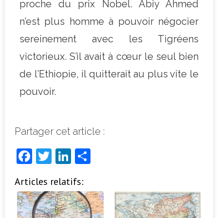
proche du prix Nobel. Abiy Ahmed
n’est plus homme à pouvoir négocier
sereinement avec les Tigréens
victorieux. S’il avait à cœur le seul bien
de l’Ethiopie, il quitterait au plus vite le
pouvoir.
Partager cet article :
F
T
Li
P
a
w
n
ar
Articles relatifs:
c
it
k
ta
e
t
e
g