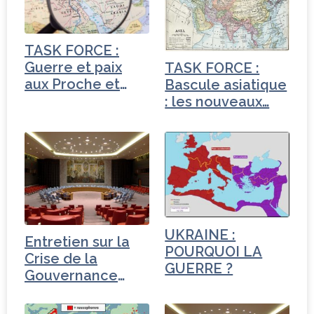
b
e
dI
e
o
r
n
r
o
TASK FORCE :
k
Guerre et paix
TASK FORCE :
aux Proche et
Bascule asiatique
Moyen-Orient
: les nouveaux…
UKRAINE :
Entretien sur la
POURQUOI LA
Crise de la
GUERRE ?
Gouvernance
mondiale -
Turquie