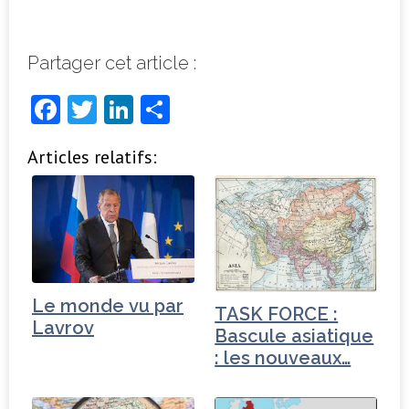
Partager cet article :
F
T
Li
P
a
w
n
ar
Articles relatifs:
c
it
k
ta
e
t
e
g
b
e
dI
e
o
r
n
r
o
Le monde vu par
k
TASK FORCE :
Lavrov
Bascule asiatique
: les nouveaux…