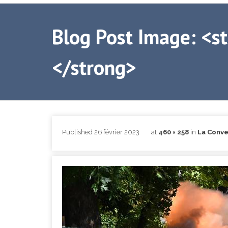
Blog Post Image: <s
</strong>
Published
26 février 2023
at
460 × 258
in
La Conve