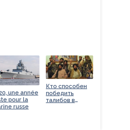
Кто способен
20, une année
победить
ste pour la
талибов в
rine russe
Афганистане? -
Qui…