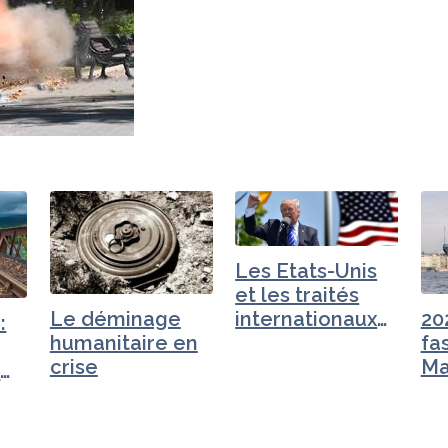
Les Etats-Unis
et les traités
Le déminage
20
internationaux
:
humanitaire en
fa
ou «…
crise
Ma
n