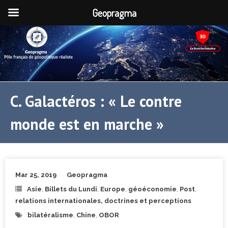
Geopragma
C. Galactéros : « Le contre
monde est en marche »
Mar 25, 2019
Geopragma
Asie
,
Billets du Lundi
,
Europe
,
géoéconomie
,
Post
,
relations internationales, doctrines et perceptions
bilatéralisme
,
Chine
,
OBOR