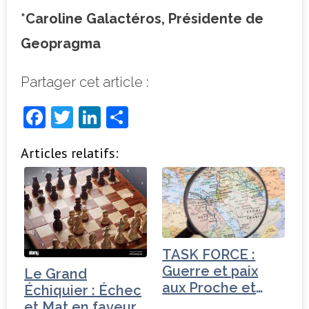
*Caroline Galactéros, Présidente de
Geopragma
Partager cet article :
F
T
Li
P
a
w
n
ar
Articles relatifs:
c
it
k
ta
e
t
e
g
b
e
dI
e
o
r
n
r
o
TASK FORCE :
k
Guerre et paix
Le Grand
aux Proche et
Échiquier : Échec
Moyen-Orient
et Mat en faveur