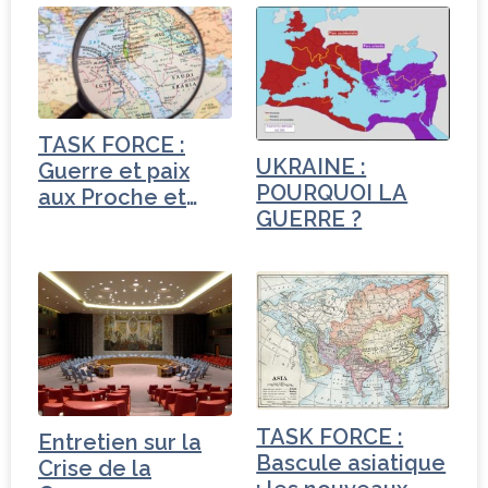
e
t
e
g
b
e
dI
e
o
r
n
r
o
TASK FORCE :
k
UKRAINE :
Guerre et paix
POURQUOI LA
aux Proche et
GUERRE ?
Moyen-Orient
TASK FORCE :
Entretien sur la
Bascule asiatique
Crise de la