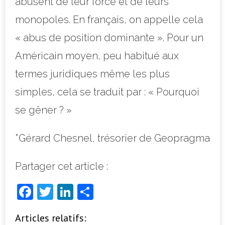
abusent de leur force et de leurs
monopoles. En français, on appelle cela
« abus de position dominante ». Pour un
Américain moyen, peu habitué aux
termes juridiques même les plus
simples, cela se traduit par : « Pourquoi
se gêner ? »
*Gérard Chesnel, trésorier de Geopragma
Partager cet article :
F
T
Li
P
a
w
n
ar
Articles relatifs:
c
it
k
ta