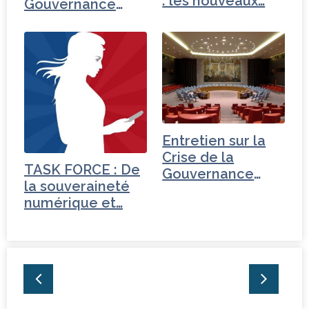
: les nouveaux…
Gouvernance
mondiale -
Turquie
Entretien sur la
Crise de la
TASK FORCE : De
Gouvernance
la souveraineté
mondiale -
numérique et…
Tchéquie