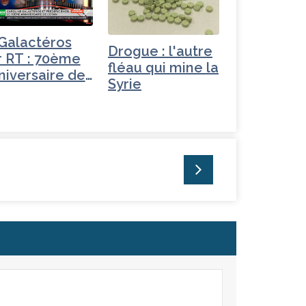
 Galactéros
Drogue : l'autre
r RT : 70ème
fléau qui mine la
niversaire de
Syrie
OTAN