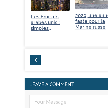
o
r
n
r
o
2020, une an
Les Émirats
k
faste pour la
arabes unis :
Marine russe
simples
fournisseurs…
LEAVE A COMMENT