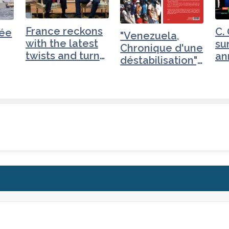
France reckons
C.
née
"Venezuela,
with the latest
su
Chronique d'une
twists and turns
an
déstabilisation",
in…
l'
…