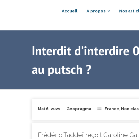
Accueil
A propos
Nos artic
Interdit d’interdire
au putsch ?
Mai 6, 2021
Geopragma
France
,
Non cla
Frédéric Taddeï reçoit Caroline Ga