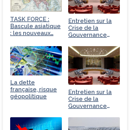
TASK FORCE :
Entretien sur la
Bascule asiatique
Crise de la
: les nouveaux…
Gouvernance
mondiale -
Autriche
La dette
française, risque
Entretien sur la
géopolitique
Crise de la
Gouvernance
mondiale - Iran