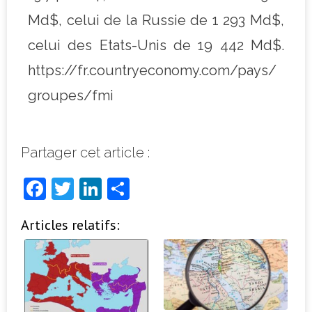
Md$, celui de la Russie de 1 293 Md$,
celui des Etats-Unis de 19 442 Md$.
https://fr.countryeconomy.com/pays/
groupes/fmi
Partager cet article :
F
T
Li
P
a
w
n
ar
Articles relatifs:
c
it
k
ta
e
t
e
g
b
e
dI
e
o
r
n
r