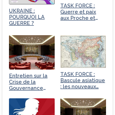
o
TASK FORCE :
k
UKRAINE :
Guerre et paix
POURQUOI LA
aux Proche et
GUERRE ?
Moyen-Orient
TASK FORCE :
Entretien sur la
Bascule asiatique
Crise de la
: les nouveaux…
Gouvernance
mondiale -
Turquie