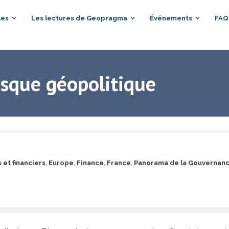
les
Les lectures de Geopragma
Événements
FAQ
risque géopolitique
et financiers
,
Europe
,
Finance
,
France
,
Panorama de la Gouvernan