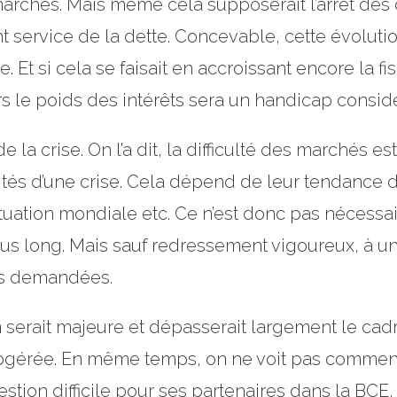
marchés. Mais même cela supposerait l’arrêt des d
 service de la dette. Concevable, cette évoluti
e. Et si cela se faisait en accroissant encore la fi
urs le poids des intérêts sera un handicap consid
e la crise. On l’a dit, la difficulté des marchés e
tés d’une crise. Cela dépend de leur tendance d
a situation mondiale etc. Ce n’est donc pas nécess
s long. Mais sauf redressement vigoureux, à u
es demandées.
n serait majeure et dépasserait largement le cadre
ogérée. En même temps, on ne voit pas comment t
uestion difficile pour ses partenaires dans la BCE