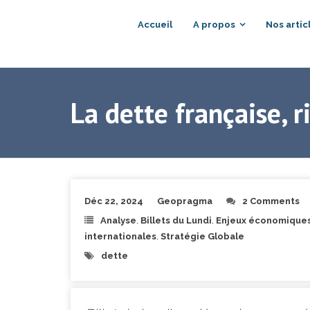
Accueil
A propos
Nos artic
La dette française, 
Déc 22, 2024
Geopragma
2 Comments
Analyse
,
Billets du Lundi
,
Enjeux économiques 
internationales
,
Stratégie Globale
dette