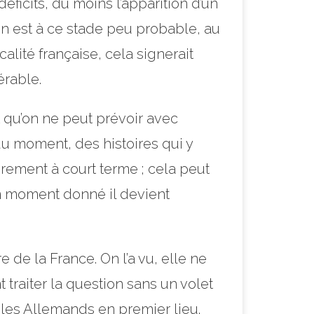
éficits, du moins l’apparition d’un
on est à ce stade peu probable, au
scalité française, cela signerait
érable.
st qu’on ne peut prévoir avec
u moment, des histoires qui y
airement à court terme ; cela peut
n moment donné il devient
 de la France. On l’a vu, elle ne
raiter la question sans un volet
, les Allemands en premier lieu.