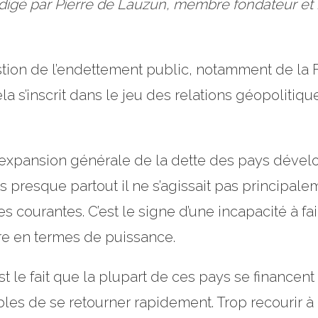
rédigé par Pierre de Lauzun, membre fondateur e
ion de l’endettement public, notamment de la F
a s’inscrit dans le jeu des relations géopolitique
e expansion générale de la dette des pays déve
ais presque partout il ne s’agissait pas principal
courantes. C’est le signe d’une incapacité à fair
re en termes de puissance.
t le fait que la plupart de ces pays se financent
pables de se retourner rapidement. Trop recourir