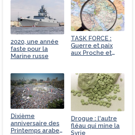
e
t
e
g
b
e
dI
e
o
r
n
r
o
TASK FORCE :
2020, une année
k
Guerre et paix
faste pour la
aux Proche et
Marine russe
Moyen-Orient
Dixième
Drogue : l'autre
anniversaire des
fléau qui mine la
Printemps arabes
Syrie