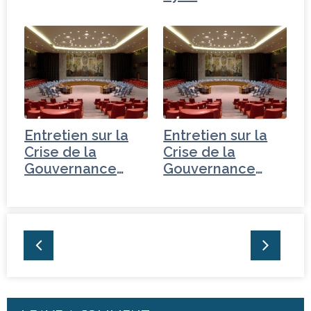
: bilan…
Entretien sur la
Entretien sur la
Crise de la
Crise de la
Gouvernance
Gouvernance
mondiale - Iran
mondiale -
Turquie