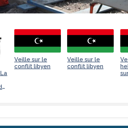
Veille sur le
Veille sur le
Ve
conflit libyen
conflit libyen
he
"La
sur
li
de