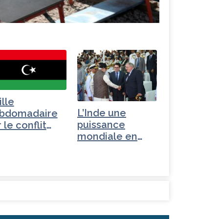
ille
L’Inde une
bdomadaire
puissance
 le conflit
mondiale en
byen
devenir