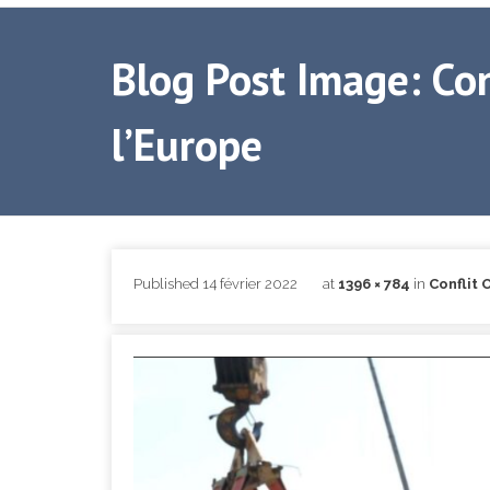
Blog Post Image: Con
l’Europe
Published
14 février 2022
at
1396 × 784
in
Conflit 