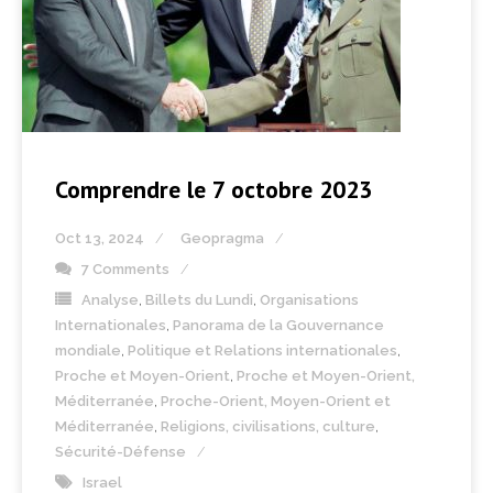
Comprendre le 7 octobre 2023
Oct 13, 2024
Geopragma
7 Comments
Analyse
,
Billets du Lundi
,
Organisations
Internationales
,
Panorama de la Gouvernance
mondiale
,
Politique et Relations internationales
,
Proche et Moyen-Orient
,
Proche et Moyen-Orient,
Méditerranée
,
Proche-Orient, Moyen-Orient et
Méditerranée
,
Religions, civilisations, culture
,
Sécurité-Défense
Israel