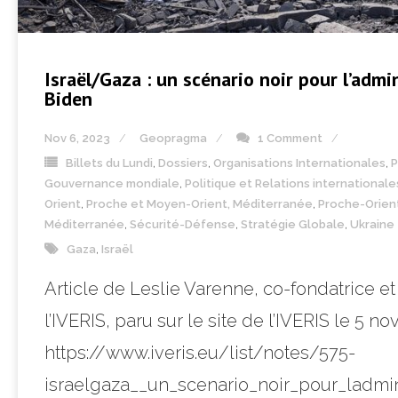
Israël/Gaza : un scénario noir pour l’admi
Biden
Nov 6, 2023
Geopragma
1 Comment
Billets du Lundi
,
Dossiers
,
Organisations Internationales
,
P
Gouvernance mondiale
,
Politique et Relations internationale
Orient
,
Proche et Moyen-Orient, Méditerranée
,
Proche-Orien
Méditerranée
,
Sécurité-Défense
,
Stratégie Globale
,
Ukraine
Gaza
,
Israël
Article de Leslie Varenne, co-fondatrice et
l’IVERIS, paru sur le site de l’IVERIS le 5 n
https://www.iveris.eu/list/notes/575-
israelgaza__un_scenario_noir_pour_ladmin