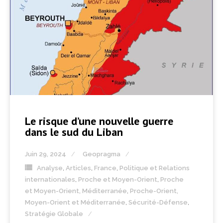
Le risque d’une nouvelle guerre
dans le sud du Liban
Juin 29, 2024
Geopragma
Analyse
,
Articles
,
France
,
Politique et Relations
internationales
,
Proche et Moyen-Orient
,
Proche
et Moyen-Orient, Méditerranée
,
Proche-Orient,
Moyen-Orient et Méditerranée
,
Sécurité-Défense
,
Stratégie Globale