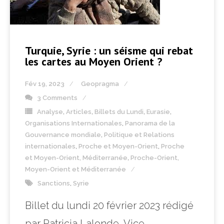
Turquie, Syrie : un séisme qui rebat
les cartes au Moyen Orient ?
Fév 19, 2023
Geopragma
3 Comments
Analyse
,
Articles
,
Billets du Lundi
,
Eurasie
,
Organisations Internationales
,
Panorama de la
Gouvernance mondiale
,
Politique et Relations
internationales
,
Proche et Moyen-Orient
,
Proche
et Moyen-Orient, Méditerranée
,
Proche-Orient,
Moyen-Orient et Méditerranée
Sanctions
,
Syrie
Billet du lundi 20 février 2023 rédigé
par Patricia Lalonde, Vice-