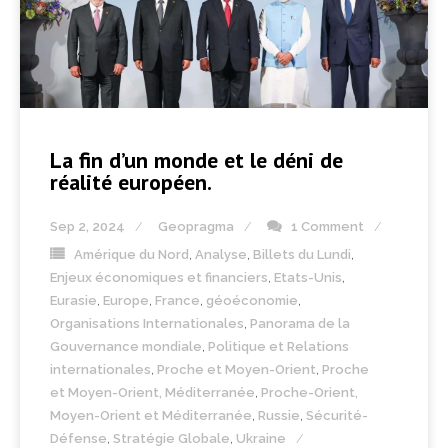
La fin d’un monde et le déni de
réalité européen.
Sep 2, 2024
Geopragma
1 Comment
Amérique du Nord
,
Analyse
,
Billets du Lundi
,
Enjeux économiques et financiers
,
Etats-Unis
,
Eurasie
,
Europe
,
France
,
géoéconomie
,
Organisations Internationales
,
Panorama de la
Gouvernance mondiale
,
Politique et Relations
internationales
,
Proche et Moyen-Orient
,
Proche
et Moyen-Orient, Méditerranée
,
Proche-Orient,
Moyen-Orient et Méditerranée
,
Russie
,
Sécurité-
Défense
,
Stratégie Globale
,
Ukraine