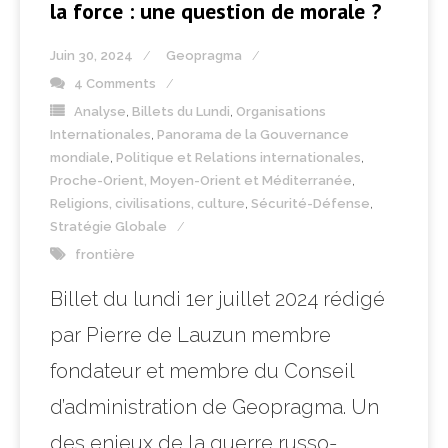
la force : une question de morale ?
Juin 30, 2024
Geopragma
4 Comments
Analyse
,
Billets du Lundi
,
Organisations
Internationales
,
Panorama de la Gouvernance
mondiale
,
Politique et Relations internationales
,
Proche-Orient, Moyen-Orient et Méditerranée
,
Religions, civilisations, culture
,
Sécurité-Défense
,
Stratégie Globale
frontière
Billet du lundi 1er juillet 2024 rédigé
par Pierre de Lauzun membre
fondateur et membre du Conseil
d’administration de Geopragma. Un
des enjeux de la guerre russo-