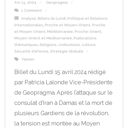
Avr 15, 2024
Geopragma
1 Comment
Analyse
,
Billets du Lundi
,
Politique et Relations
internationales
,
Proche et Moyen-Orient
,
Proche
et Moyen-Orient, Méditerranée
,
Proche-Orient,
Moyen-Orient et Méditerranée
,
Publications
thématiques
,
Religions, civilisations, culture
,
Sécurité-Défense
,
Stratégie Globale
Yemen
Billet du Lundi 15 avril 2024 rédigé
par Patricia Lalonde Vice-Présidente
de Geopragma. Après l’attaque sur le
consulat d’Iran à Damas et la mort de
plusieurs Gardiens de la révolution,
la tension est montée au Moyen