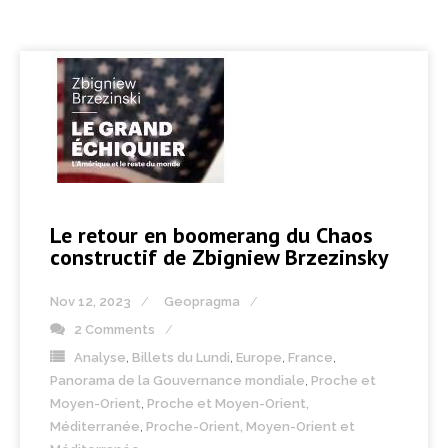
Le retour en boomerang du Chaos
constructif de Zbigniew Brzezinsky
Nov 12, 2023
Geopragma
2 Comments
Analyse
,
Billets du Lundi
,
Europe
,
France
,
Panorama de la Gouvernance mondiale
,
Proche et
Moyen-Orient
,
Proche et Moyen-Orient,
Méditerranée
,
Proche-Orient, Moyen-Orient et