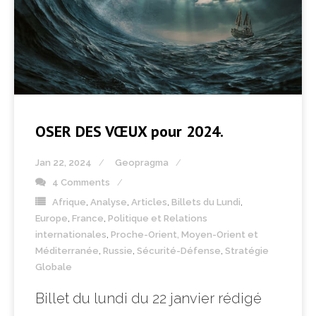
OSER DES VŒUX pour 2024.
Jan 22, 2024
Geopragma
4 Comments
Afrique
,
Analyse
,
Articles
,
Billets du Lundi
,
Europe
,
France
,
Politique et Relations
internationales
,
Proche-Orient, Moyen-Orient et
Méditerranée
,
Russie
,
Sécurité-Défense
,
Stratégie
Globale
Billet du lundi du 22 janvier rédigé