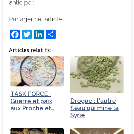
anticiper.
Partager cet article :
F
T
Li
P
a
w
n
ar
Articles relatifs:
c
it
k
ta
e
t
e
g
b
e
dI
e
o
r
n
r
o
TASK FORCE :
k
Drogue : l'autre
Guerre et paix
fléau qui mine la
aux Proche et
Syrie
Moyen-Orient