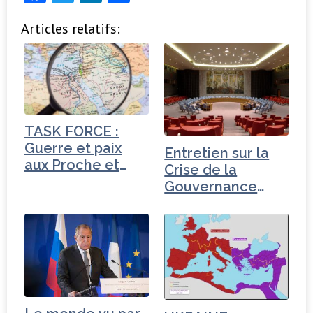
a
w
n
ar
Articles relatifs:
c
it
k
ta
e
t
e
g
b
e
dI
e
o
r
n
r
o
TASK FORCE :
k
Guerre et paix
Entretien sur la
aux Proche et
Crise de la
Moyen-Orient
Gouvernance
mondiale -
Turquie