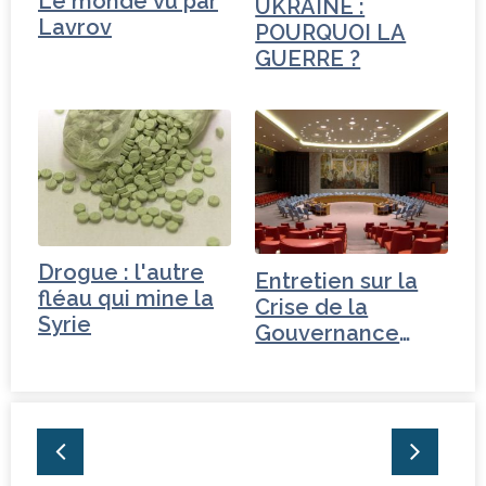
Le monde vu par
UKRAINE :
Lavrov
POURQUOI LA
GUERRE ?
Drogue : l'autre
Entretien sur la
fléau qui mine la
Crise de la
Syrie
Gouvernance
mondiale -
Tchéquie