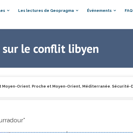
les
Les lectures de Geopragma
Événements
FAQ
sur le conflit libyen
t Moyen-Orient
,
Proche et Moyen-Orient, Méditerranée
,
Sécurité-
urradour*