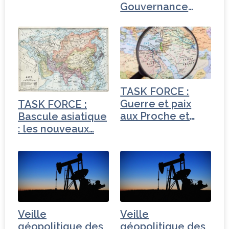
ressources…
Gouvernance
mondiale -
Mexique
TASK FORCE :
Guerre et paix
TASK FORCE :
aux Proche et
Bascule asiatique
Moyen-Orient
: les nouveaux…
Veille
Veille
géopolitique des
géopolitique des