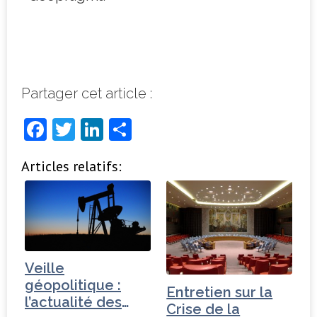
Partager cet article :
F
T
Li
P
a
w
n
ar
Articles relatifs:
c
it
k
ta
e
t
e
g
b
e
dI
e
o
r
n
r
o
Veille
k
géopolitique :
Entretien sur la
l’actualité des
Crise de la