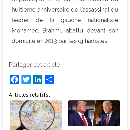
huitième anniversaire de l’assassinat du
leader de la gauche nationaliste
Mohamed Brahmi, abattu devant son
domicile en 2013 par les djihadistes
Partager cet article :
F
T
Li
P
a
w
n
ar
Articles relatifs:
c
it
k
ta
e
t
e
g
b
e
dI
e
o
r
n
r