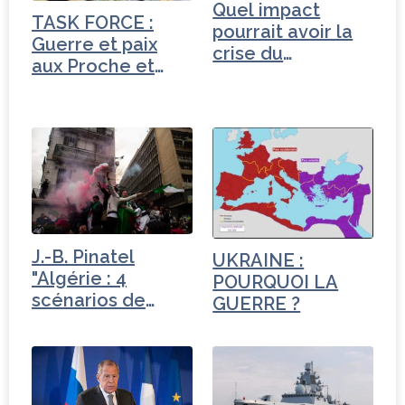
Quel impact
o
TASK FORCE :
pourrait avoir la
k
Guerre et paix
crise du
aux Proche et
coronavirus…
Moyen-Orient
J.-B. Pinatel
UKRAINE :
"Algérie : 4
POURQUOI LA
scénarios de
GUERRE ?
sortie de crise"