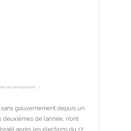
ines et perceptions
st sans gouvernement depuis un
s deuxièmes de l’année, n’ont
raël après les élections du 17