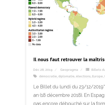
Il nous faut retrouver la maîtri
Déc 28, 2019
Geopragma
Billets d
démocratie
,
diplomatie
,
élections
,
Europe
,
Le Billet du lundi du 23/12/201
an (18 décembre 2018). En Espagn
pas encore débouché sur la forma