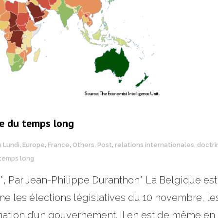
se du temps long
u Lundi
,
Europe
,
France
,
Others
,
Post
,
relations internationales, doctr
temps long
9**, Par Jean-Philippe Duranthon* La Belgique e
e les élections législatives du 10 novembre, le
tion d’un gouvernement. Il en est de même en Is