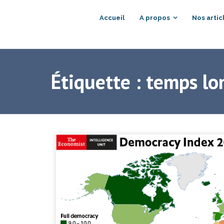
Accueil
A propos
Nos artic
Étiquette :
temps lo