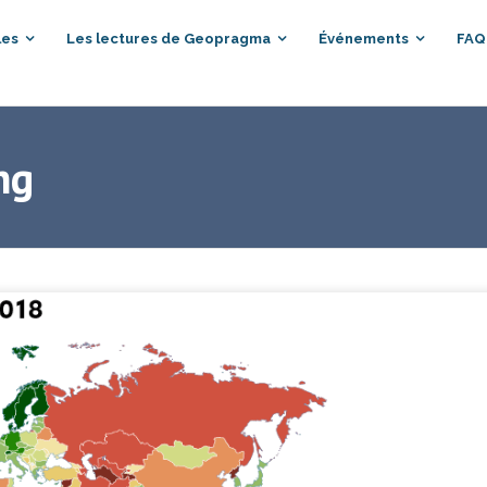
les
Les lectures de Geopragma
Événements
FAQ
ng