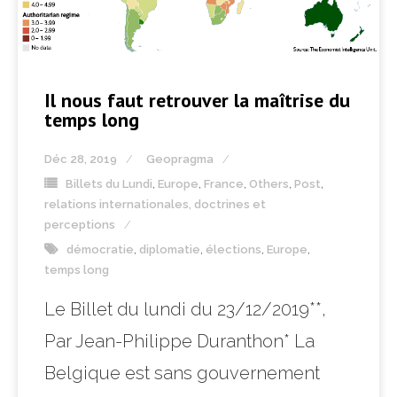
Il nous faut retrouver la maîtrise du
temps long
Déc 28, 2019
Geopragma
Billets du Lundi
,
Europe
,
France
,
Others
,
Post
,
relations internationales, doctrines et
perceptions
démocratie
,
diplomatie
,
élections
,
Europe
,
temps long
Le Billet du lundi du 23/12/2019**,
Par Jean-Philippe Duranthon* La
Belgique est sans gouvernement