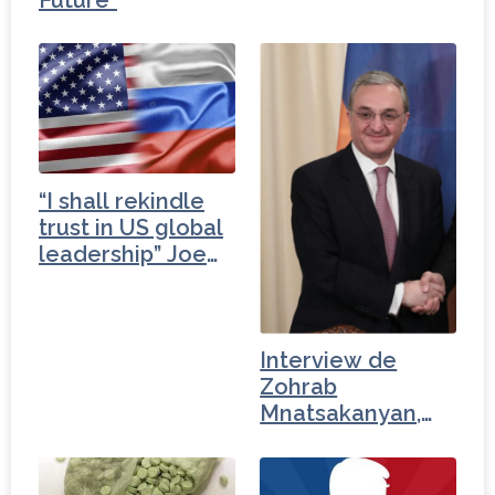
Should You.
“I shall rekindle
trust in US global
leadership” Joe
Biden
Interview de
Zohrab
Mnatsakanyan,
ministre des…