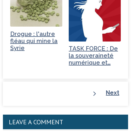
Drogue : l'autre
fléau qui mine la
Syrie
TASK FORCE : De
la souveraineté
numérique et…
Next
LEAVE A COMMENT