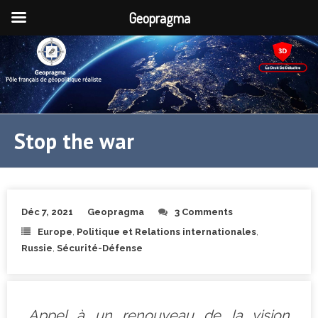
Geopragma
Stop the war
Déc 7, 2021
Geopragma
3 Comments
Europe
,
Politique et Relations internationales
,
Russie
,
Sécurité-Défense
Appel à un renouveau de la vision