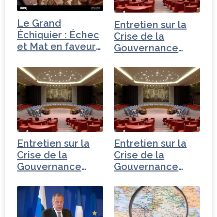
o
k
Le Grand
Entretien sur la
Échiquier : Échec
Crise de la
et Mat en faveur
Gouvernance
du…
mondiale - Russie
Entretien sur la
Entretien sur la
Crise de la
Crise de la
Gouvernance
Gouvernance
mondiale - Iran
mondiale -
Turquie