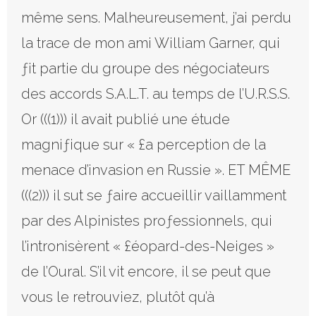
même sens. Malheureusement, j’ai perdu
la trace de mon ami William Garner, qui
ƒit partie du groupe des négociateurs
des accords S.A.L.T. au temps de l’U.R.S.S.
Or (((1))) il avait publié une étude
magniƒique sur « £a perception de la
menace d’invasion en Russie ». ET MÊME
(((2))) il sut se ƒaire accueillir vaillamment
par des Alpinistes proƒessionnels, qui
l’intronisèrent « £éopard-des-Neiges »
de l’Oural. S’il vit encore, il se peut que
vous le retrouviez, plutôt qu’à