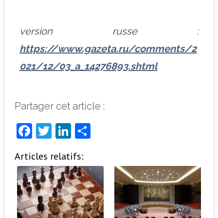
version russe :
https://www.gazeta.ru/comments/2
021/12/03_a_14276893.shtml
Partager cet article :
F
T
Li
P
a
w
n
ar
Articles relatifs:
c
it
k
ta
e
t
e
g
b
e
dI
e
o
r
n
r