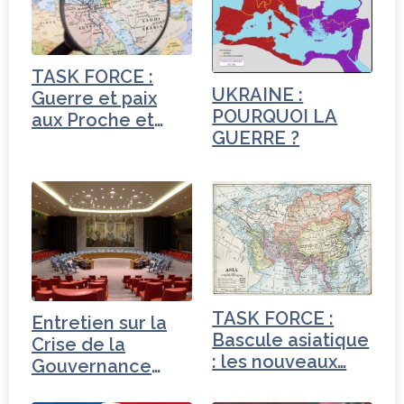
b
e
dI
e
o
r
n
r
o
TASK FORCE :
k
UKRAINE :
Guerre et paix
POURQUOI LA
aux Proche et
GUERRE ?
Moyen-Orient
TASK FORCE :
Entretien sur la
Bascule asiatique
Crise de la
: les nouveaux…
Gouvernance
mondiale -