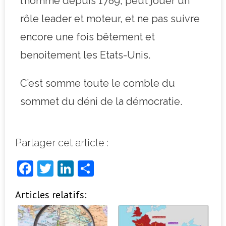
l’homme depuis 1789, peut jouer un
rôle leader et moteur, et ne pas suivre
encore une fois bêtement et
benoitement les Etats-Unis.
C’est somme toute le comble du
sommet du déni de la démocratie.
Partager cet article :
F
T
Li
P
a
w
n
ar
Articles relatifs:
c
it
k
ta
e
t
e
g