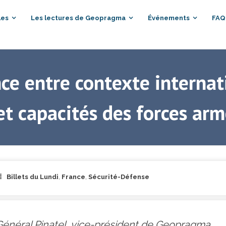
les
Les lectures de Geopragma
Événements
FAQ
ce entre contexte internati
et capacités des forces ar
Billets du Lundi
,
France
,
Sécurité-Défense
e Général Pinatel, vice-président de Geopragma.