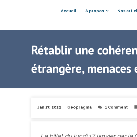
Accueil
A propos
Nos artic
Rétablir une cohéren
étrangère, menaces 
Jan 17, 2022
Geopragma
1 Comment
Le billet du lundi 17 janvier par l