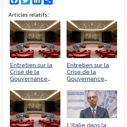
a
w
n
ar
Articles relatifs:
c
it
k
ta
e
t
e
g
b
e
dI
e
o
r
n
r
o
k
Entretien sur la
Entretien sur la
Crise de la
Crise de la
Gouvernance
Gouvernance
mondiale -
mondiale - Russie
Turquie
L'Italie dans la