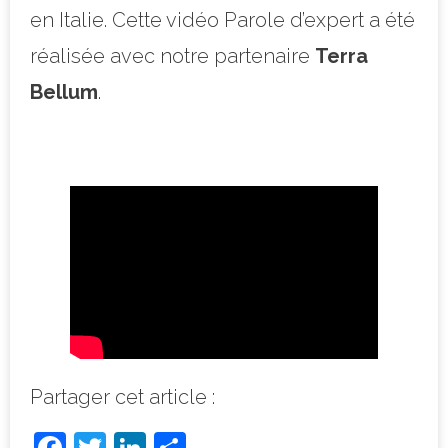
en Italie. Cette vidéo Parole d’expert a été
réalisée avec notre partenaire
Terra
Bellum
.
Partager cet article :
F
T
Li
P