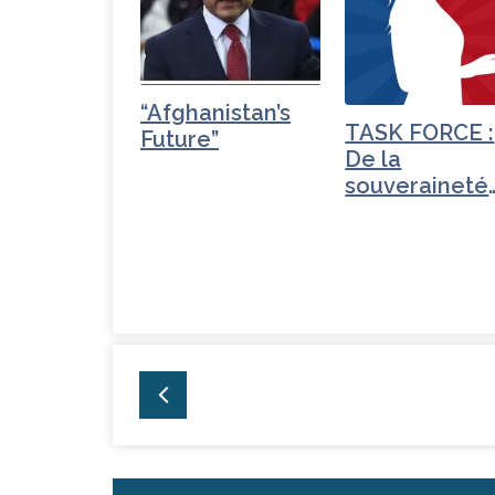
o
r
n
r
o
k
“Afghanistan’s
TASK FORCE :
Future”
De la
souveraineté
numérique et