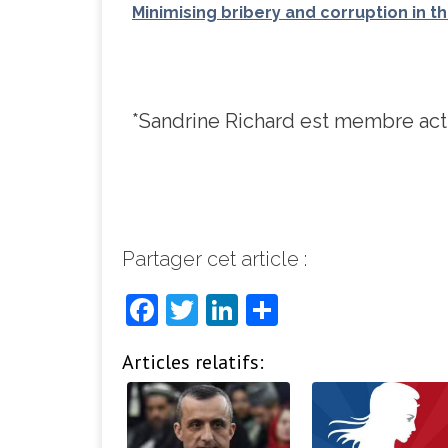
Minimising bribery and corruption in t
*Sandrine Richard est membre ac
Partager cet article :
F
T
Li
P
a
w
n
ar
Articles relatifs:
c
it
k
ta
e
t
e
g
b
e
dI
e