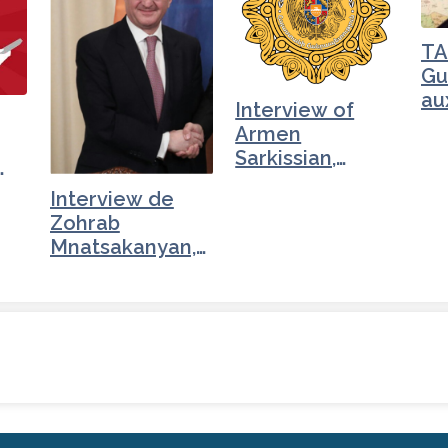
TA
Gu
au
Interview of
Mo
Armen
Sarkissian,
President of
…
Interview de
Armenia (2/3)
Zohrab
Mnatsakanyan,
ministre des…