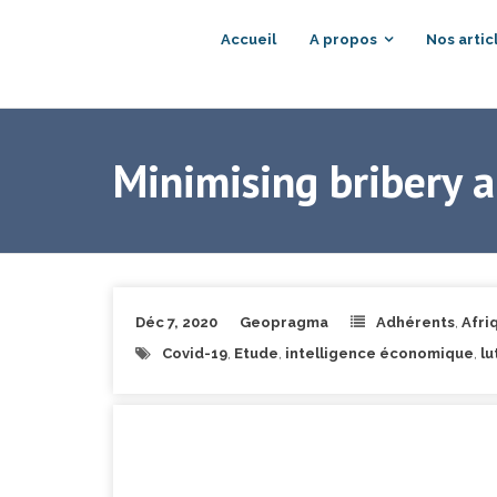
Accueil
A propos
Nos artic
Minimising bribery 
Déc 7, 2020
Geopragma
Adhérents
,
Afri
Covid-19
,
Etude
,
intelligence économique
,
lu