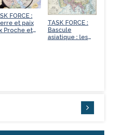
SK FORCE :
TASK FORCE :
erre et paix
Bascule
x Proche et
asiatique : les
yen-Orient
nouveaux…