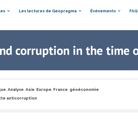
les
Les lectures de Geopragma
Événements
FAQ
and corruption in the time
que
,
Analyse
,
Asie
,
Europe
,
France
,
géoéconomie
tte anticorruption