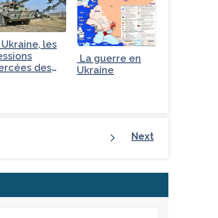
 Ukraine, les
essions
La guerre en
ercées des
Ukraine
glo-saxons…
Next