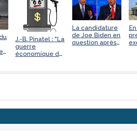
La candidature
En
de Joe Biden en
pr
 du
J.-B. Pinatel : "La
question après
ex
guerre
son…
an
vec
économique de
e
Trump"