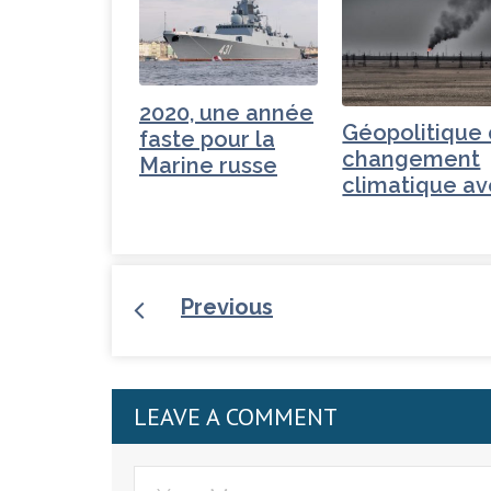
2020, une année
Géopolitique
faste pour la
changement
Marine russe
climatique a
Brice Lalond
Previous
LEAVE A COMMENT