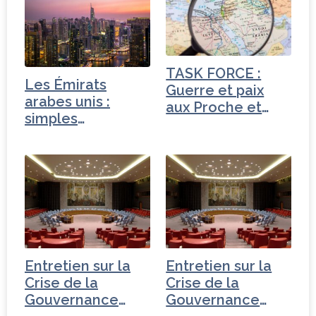
e
t
e
g
b
e
dI
e
o
r
n
r
o
TASK FORCE :
Les Émirats
k
Guerre et paix
arabes unis :
aux Proche et
simples
Moyen-Orient
fournisseurs…
Entretien sur la
Entretien sur la
Crise de la
Crise de la
Gouvernance
Gouvernance