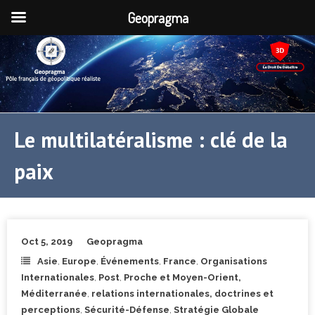
Geopragma
Le multilatéralisme : clé de la
paix
Oct 5, 2019
Geopragma
Asie
,
Europe
,
Événements
,
France
,
Organisations
Internationales
,
Post
,
Proche et Moyen-Orient,
Méditerranée
,
relations internationales, doctrines et
perceptions
,
Sécurité-Défense
,
Stratégie Globale