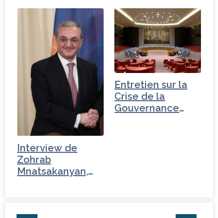
mondiale -
mondiale - Iran
Turquie
Entretien sur la
Crise de la
Gouvernance
mondiale - Russie
Interview de
Zohrab
Mnatsakanyan,
ministre des…