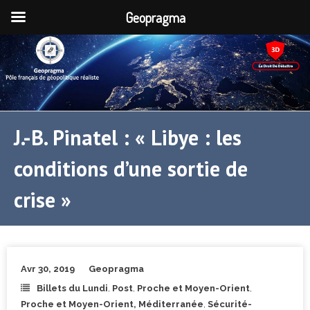
Geopragma
J.-B. Pinatel : « Libye : les
conditions d’une sortie de
crise »
Avr 30, 2019
Geopragma
Billets du Lundi
,
Post
,
Proche et Moyen-Orient
,
Proche et Moyen-Orient, Méditerranée
,
Sécurité-