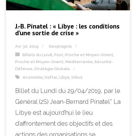
J.-B. Pinatel : « Libye : les conditions
d’une sortie de crise »
Avr 30, 2019
Geopragma
Billets du Lundi
,
Post
,
Proche et Moyen-Orient
,
Proche et Moyen-Orient, Méditerranée
,
Sécurité-
Défense
,
Stratégie Globale
économie
,
Haftar
,
Libye
,
tribus
Billet du Lundi du 29/04/2019, par le
Général (2S) Jean-Bernard Pinatel* La
Libye est aujourd’hui le lieu
d’affrontement des objectifs et des
actions des organisations se