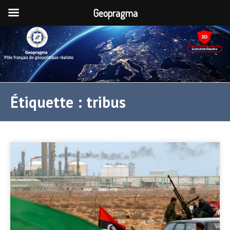
Geopragma
Étiquette :
tribus