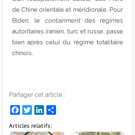
de Chine orientale et méridionale. Pour
Biden, le
containment
des régimes
autoritaires iranien, turc et russe, passe
bien après celui du régime totalitaire
chinois.
Partager cet article :
F
T
Li
P
a
w
n
ar
Articles relatifs:
c
it
k
ta