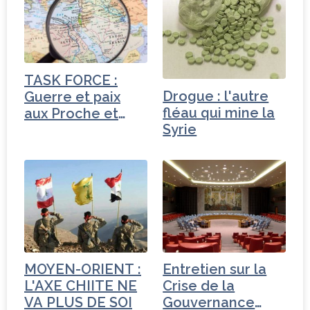
e
t
e
g
b
e
dI
e
o
r
n
r
o
TASK FORCE :
k
Drogue : l'autre
Guerre et paix
fléau qui mine la
aux Proche et
Syrie
Moyen-Orient
MOYEN-ORIENT :
Entretien sur la
L'AXE CHIITE NE
Crise de la
VA PLUS DE SOI
Gouvernance