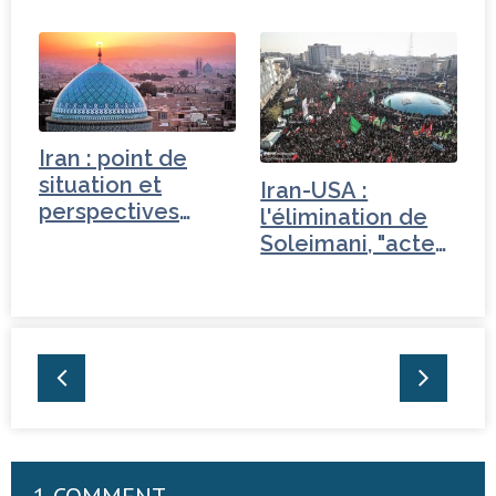
mondiale - Iran
Iran : point de
situation et
Iran-USA :
perspectives
l'élimination de
électorales
Soleimani, "acte
de…