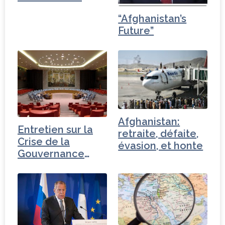
k
“Afghanistan’s
Future”
Afghanistan:
Entretien sur la
retraite, défaite,
Crise de la
évasion, et honte
Gouvernance
mondiale -
Turquie