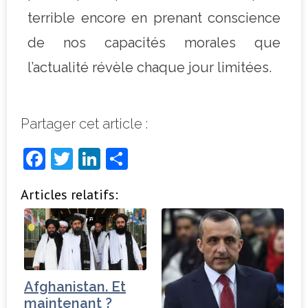
terrible encore en prenant conscience
de nos capacités morales que
l’actualité révèle chaque jour limitées.
Partager cet article :
F
T
Li
P
a
w
n
ar
Articles relatifs:
c
it
k
ta
e
t
e
g
b
e
dI
e
o
r
n
r
o
Afghanistan. Et
maintenant ?