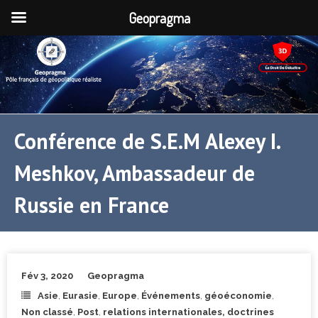
Geopragma
Conférence de S.E.M Alexey I.
Meshkov, Ambassadeur de
Russie en France
Fév 3, 2020
Geopragma
Asie
,
Eurasie
,
Europe
,
Événements
,
géoéconomie
,
Non classé
,
Post
,
relations internationales, doctrines