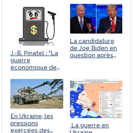
La candidature
de Joe Biden en
J.-B. Pinatel : "La
question après
guerre
son…
économique de
Trump"
En Ukraine, les
pressions
La guerre en
exercées des
Ukraine