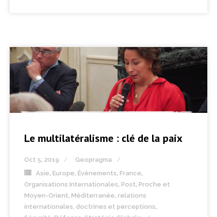
Le multilatéralisme : clé de la paix
Oct 5, 2019
Geopragma
Asie
,
Europe
,
Événements
,
France
,
Organisations Internationales
,
Post
,
Proche et
Moyen-Orient, Méditerranée
,
relations
internationales, doctrines et perceptions
,