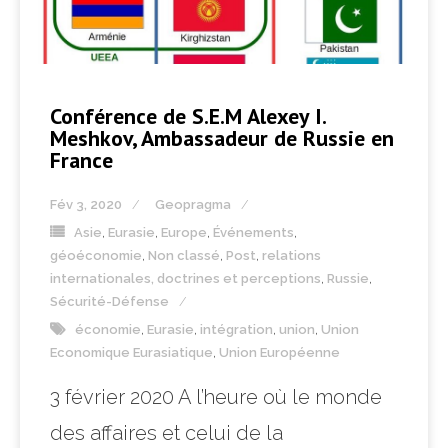
Conférence de S.E.M Alexey I.
Meshkov, Ambassadeur de Russie en
France
Fév 3, 2020
Geopragma
Asie
,
Eurasie
,
Europe
,
Événements
,
géoéconomie
,
Non classé
,
Post
,
relations
internationales, doctrines et perceptions
,
Russie
,
Sécurité-Défense
économie
,
Eurasie
,
intégration
,
union
,
Union
Economique Eurasiatique
,
Union Européenne
3 février 2020 A l’heure où le monde
des affaires et celui de la