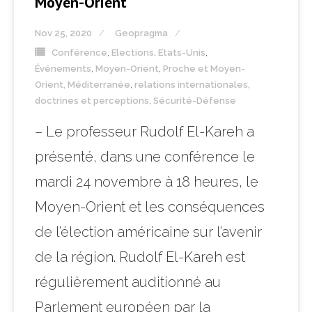
Moyen-Orient
Nov 25, 2020
Geopragma
Conférence
,
Elections
,
Etats-Unis
,
Événements
,
Moyen-Orient
,
Proche et Moyen-
Orient, Méditerranée
,
relations internationales,
doctrines et perceptions
,
Sécurité-Défense
– Le professeur Rudolf El-Kareh a
présenté, dans une conférence le
mardi 24 novembre à 18 heures, le
Moyen-Orient et les conséquences
de l’élection américaine sur l’avenir
de la région. Rudolf El-Kareh est
régulièrement auditionné au
Parlement européen par la