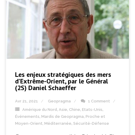
Les enjeux stratégiques des mers
d’Extrême-Orient, par le Général
(2S) Daniel Schaeffer
Avr 21, 2021
Geopragma
1 Comment
Amérique du Nord
,
Asie
,
Chine
,
Etats-Unis
,
Événements
,
Mardis de Geopragma
,
Proche et
Moyen-Orient, Méditerranée
,
Sécurité-Défense