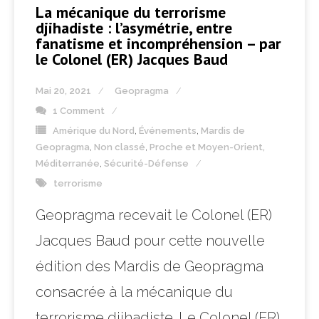
La mécanique du terrorisme
djihadiste : l’asymétrie, entre
fanatisme et incompréhension – par
le Colonel (ER) Jacques Baud
Mai 20, 2021
Geopragma
1 Comment
Amérique du Nord
,
Événements
,
Mardis de
Geopragma
,
Non classé
,
Proche et Moyen-Orient,
Méditerranée
,
Sécurité-Défense
terrorisme
Geopragma recevait le Colonel (ER)
Jacques Baud pour cette nouvelle
édition des Mardis de Geopragma
consacrée à la mécanique du
terrorisme djihadiste. Le Colonel (ER)