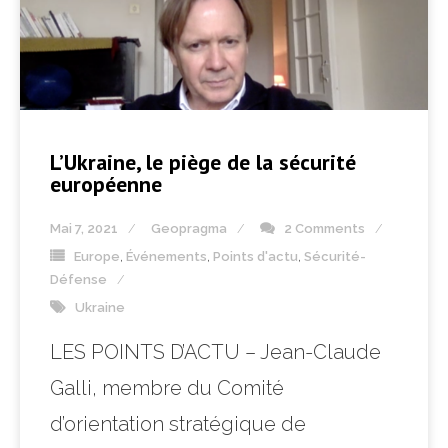
L’Ukraine, le piège de la sécurité
européenne
Mai 7, 2021
Geopragma
2 Comments
Europe
,
Événements
,
Points d'actu
,
Sécurité-
Défense
Ukraine
LES POINTS D’ACTU – Jean-Claude
Galli, membre du Comité
d’orientation stratégique de