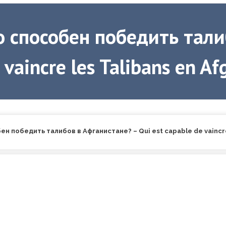
то способен победить тал
 vaincre les Talibans en A
ен победить талибов в Афганистане? – Qui est capable de vaincre