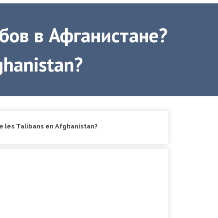
ибов в Афганистане?
fghanistan?
 les Talibans en Afghanistan?