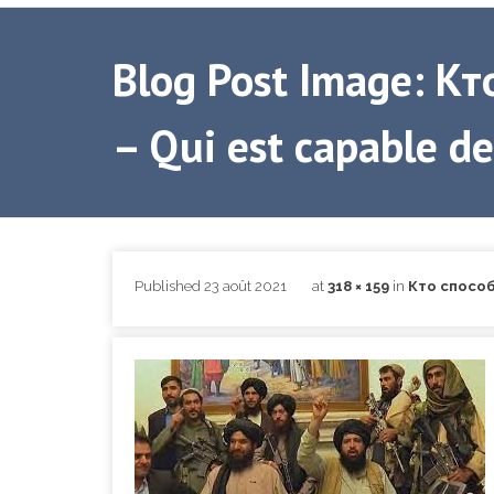
Blog Post Image: К
– Qui est capable de
Published
23 août 2021
at
318 × 159
in
Кто способ