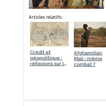
Articles relatifs:
Crédit et
Afghanistan,
géopolitique :
Mali : même
réflexions sur le
combat ?
cas chinois