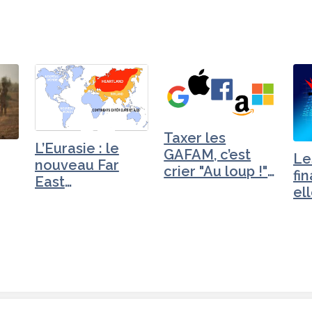
Taxer les
L’Eurasie : le
GAFAM, c’est
Le
nouveau Far
crier "Au loup !"
fi
East
dans le désert
el
économique et…
gé