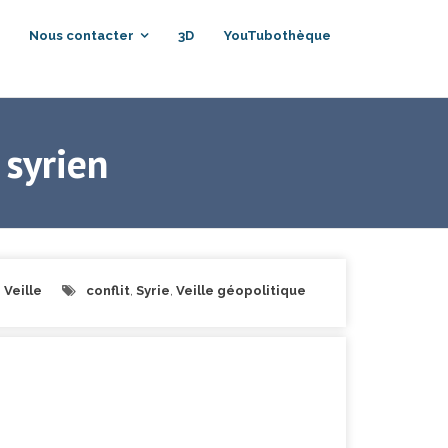
Nous contacter
3D
YouTubothèque
 syrien
,
Veille
conflit
,
Syrie
,
Veille géopolitique