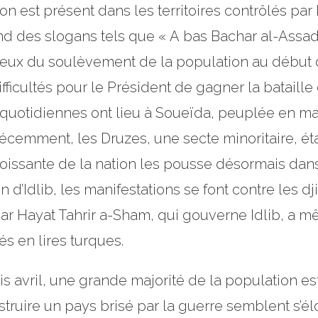
 est présent dans les territoires contrôlés par
d des slogans tels que « A bas Bachar al-Assad »
ceux du soulèvement de la population au début de
fficultés pour le Président de gagner la bataille 
 quotidiennes ont lieu à Soueïda, peuplée en ma
récemment, les Druzes, une secte minoritaire, éta
roissante de la nation les pousse désormais dans
 d’Idlib, les manifestations se font contre les dj
ar Hayat Tahrir a-Sham, qui gouverne Idlib, a 
s en lires turques.
 avril, une grande majorité de la population es
truire un pays brisé par la guerre semblent s’éloi