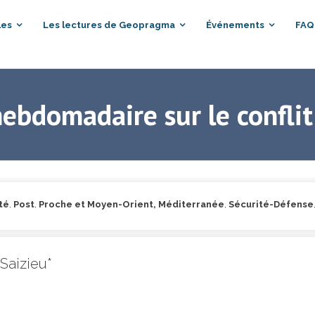
les
Les lectures de Geopragma
Événements
FAQ
hebdomadaire sur le conflit
ité
,
Post
,
Proche et Moyen-Orient, Méditerranée
,
Sécurité-Défense
Saizieu*