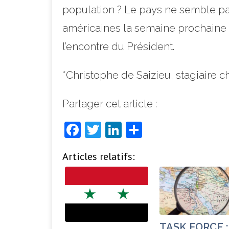
population ? Le pays ne semble pa
américaines la semaine prochaine p
l’encontre du Président.
*Christophe de Saizieu, stagiaire
Partager cet article :
F
T
Li
P
a
w
n
ar
Articles relatifs:
c
it
k
ta
e
t
e
g
b
e
dI
e
o
r
n
r
o
TASK FORCE :