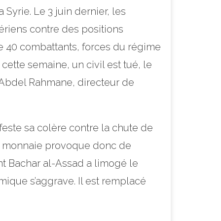
Syrie. Le 3 juin dernier, les
ériens contre des positions
de 40 combattants, forces du régime
ette semaine, un civil est tué, le
i Abdel Rahmane, directeur de
este sa colère contre la chute de
e la monnaie provoque donc de
nt Bachar al-Assad a limogé le
ique s’aggrave. Il est remplacé